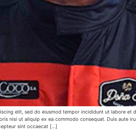
iscing elit, sed do eiusmod tempor incididunt ut labore et
ris nisi ut aliquip ex ea commodo consequat. Duis aute irur
xcepteur sint occaecat […]